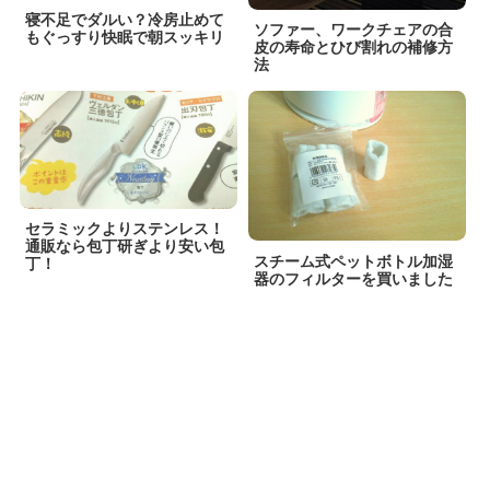
寝不足でダルい？冷房止めて
ソファー、ワークチェアの合
もぐっすり快眠で朝スッキリ
皮の寿命とひび割れの補修方
法
セラミックよりステンレス！
通販なら包丁研ぎより安い包
スチーム式ペットボトル加湿
丁！
器のフィルターを買いました